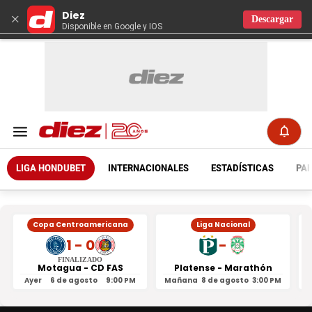
Diez
×
Descargar
Disponible en Google y IOS
LIGA HONDUBET
INTERNACIONALES
ESTADÍSTICAS
PAR
Copa Centroamericana
Liga Nacional
1 - 0
-
FINALIZADO
Motagua - CD FAS
Platense - Marathón
Ayer
6 de agosto
9:00 PM
Mañana
8 de agosto
3:00 PM