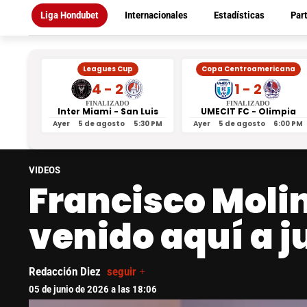
Liga Hondubet
Internacionales
Estadísticas
Par
Leagues Cup
Copa Centroamericana
4 - 2
1 - 2
FINALIZADO
FINALIZADO
Inter Miami - San Luis
UMECIT FC - Olimpia
Ayer
5 de agosto
5:30 PM
Ayer
5 de agosto
6:00 PM
VIDEOS
Francisco Moli
venido aquí a j
Redacción Diez
seguir +
05 de junio de 2026 a las 18:06