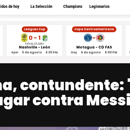
tidos de hoy
La Selección
Champions
Legionarios
Leagues Cup
Copa Centroamericana
0 - 1
-
FINALIZADO
Nashville - León
Motagua - CD FAS
Ayer
5 de agosto
6:30 PM
Hoy
6 de agosto
9:00 PM
na, contundente:
ugar contra Mess