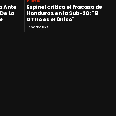
VIDEOS
a Ante
Espinel crítica el fracaso de
 De La
Honduras en la Sub-20: "El
or
DT no es el único"
Redacción Diez