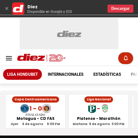
Diez
×
Descargar
Disponible en Google y IOS
LIGA HONDUBET
INTERNACIONALES
ESTADÍSTICAS
PAR
Copa Centroamericana
Liga Nacional
1 - 0
-
FINALIZADO
Motagua - CD FAS
Platense - Marathón
Ayer
6 de agosto
9:00 PM
Mañana
8 de agosto
3:00 PM