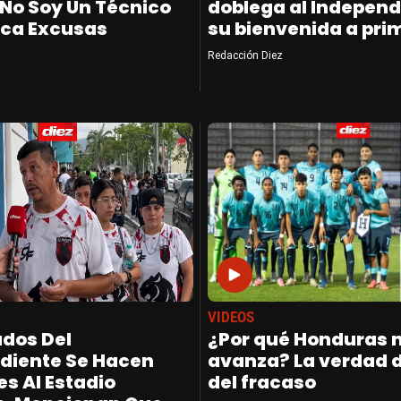
 No Soy Un Técnico
doblega al Independ
ca Excusas
su bienvenida a pri
Redacción Diez
VIDEOS
ados Del
¿Por qué Honduras 
diente Se Hacen
avanza? La verdad 
s Al Estadio
del fracaso