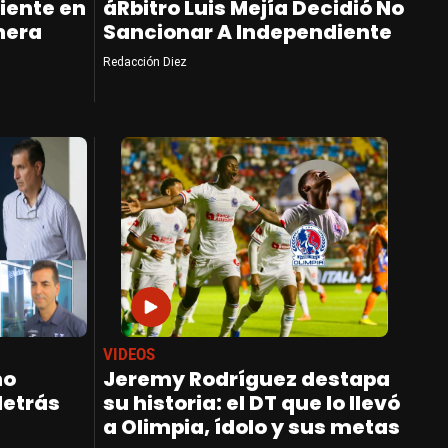
iente en
áRbitro Luis Mejía Decidió No
mera
Sancionar A Independiente
Redacción Diez
VIDEOS
no
Jeremy Rodríguez destapa
detrás
su historia: el DT que lo llevó
a Olimpia, ídolo y sus metas