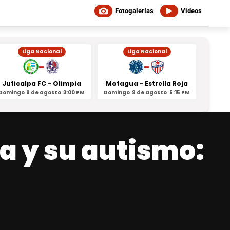
Fotogalerías
Videos
Liga Nacional
Liga Nacional
-
-
Juticalpa FC - Olimpia
Motagua - Estrella Roja
Indepe
Domingo
9 de agosto
3:00 PM
Domingo
9 de agosto
5:15 PM
Domin
a y su autismo: