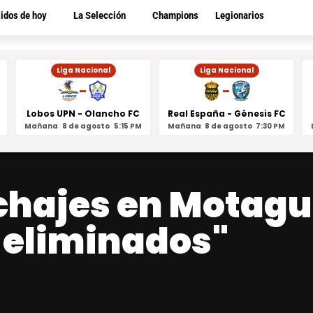
tidos de hoy
La Selección
Champions
Legionarios
Liga Nacional
Liga Nacional
-
-
Lobos UPN - Olancho FC
Real España - Génesis FC
Mañana
8 de agosto
5:15 PM
Mañana
8 de agosto
7:30 PM
ichajes en Motagu
 eliminados"