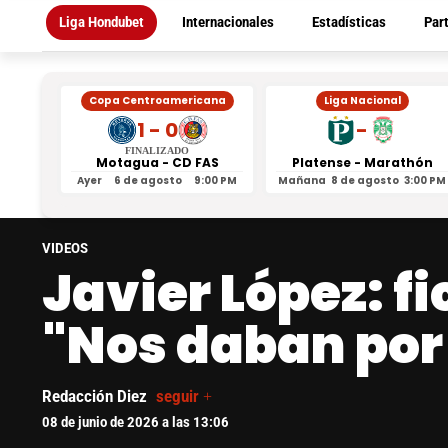
Liga Hondubet
Internacionales
Estadísticas
Par
Copa Centroamericana
Liga Nacional
1 - 0
-
FINALIZADO
Motagua - CD FAS
Platense - Marathón
Ayer
6 de agosto
9:00 PM
Mañana
8 de agosto
3:00 PM
VIDEOS
Javier López: f
"Nos daban por
Redacción Diez
seguir +
08 de junio de 2026 a las 13:06