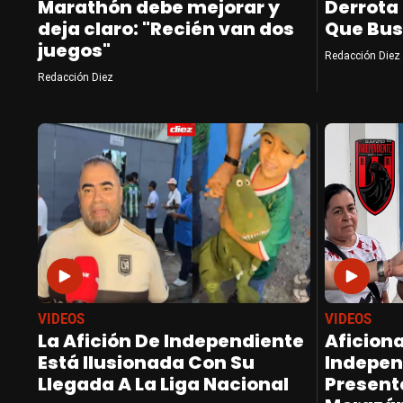
Marathón debe mejorar y
Derrota
deja claro: "Recién van dos
Que Bus
juegos"
Redacción Diez
Redacción Diez
VIDEOS
VIDEOS
La Afición De Independiente
Aficion
Está Ilusionada Con Su
Indepen
Llegada A La Liga Nacional
Presente