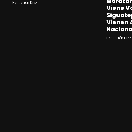
Morazán
Redacción Diez
Viene V
Siguate
Vienen 
Naciona
Redacción Diez