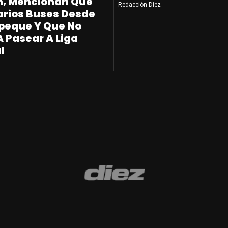
, Mencionan Que
Redacción Diez
arios Buses Desde
peque Y Que No
A Pasear A Liga
l