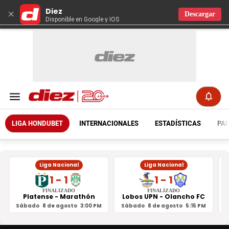
Diez
×
Descargar
Disponible en Google y IOS
LIGA HONDUBET
INTERNACIONALES
ESTADÍSTICAS
PAR
Liga Nacional
Liga Nacional
1 - 1
1 - 1
FINALIZADO
FINALIZADO
Platense - Marathón
Lobos UPN - Olancho FC
R
Sábado
8 de agosto
3:00 PM
Sábado
8 de agosto
5:15 PM