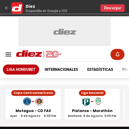
Diez
×
Descargar
Disponible en Google y IOS
LIGA HONDUBET
INTERNACIONALES
ESTADÍSTICAS
PAR
Copa Centroamericana
Liga Nacional
-
-
Motagua - CD FAS
Platense - Marathón
Ayer
6 de agosto
9:00 PM
Mañana
8 de agosto
3:00 PM