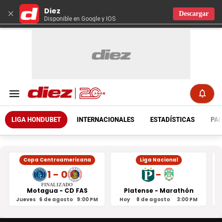
Diez
×
Descargar
Disponible en Google y IOS
LIGA HONDUBET
INTERNACIONALES
ESTADÍSTICAS
PAR
Copa Centroamericana
Liga Nacional
1 - 0
-
FINALIZADO
Motagua - CD FAS
Platense - Marathón
Jueves
6 de agosto
9:00 PM
Hoy
8 de agosto
3:00 PM