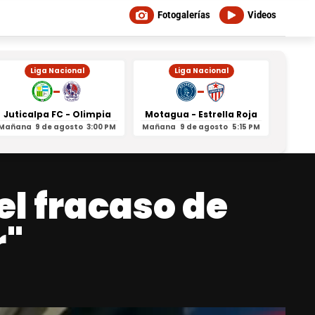
Fotogalerías
Videos
Liga Nacional
Liga Nacional
-
-
Juticalpa FC - Olimpia
Motagua - Estrella Roja
Indepe
Mañana
9 de agosto
3:00 PM
Mañana
9 de agosto
5:15 PM
Mañan
el fracaso de
r"