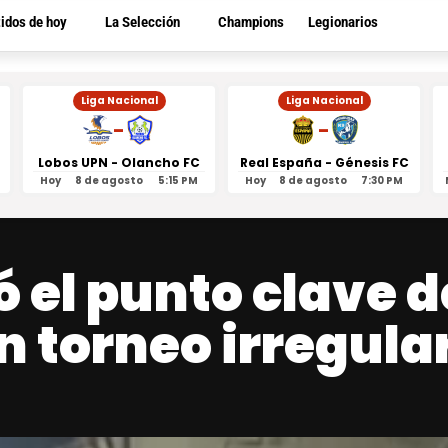
tidos de hoy
La Selección
Champions
Legionarios
Liga Nacional
Liga Nacional
-
-
Lobos UPN - Olancho FC
Real España - Génesis FC
Hoy
8 de agosto
5:15 PM
Hoy
8 de agosto
7:30 PM
 el punto clave d
n torneo irregula