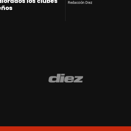
alorados los clubes
Redacción Diez
eños