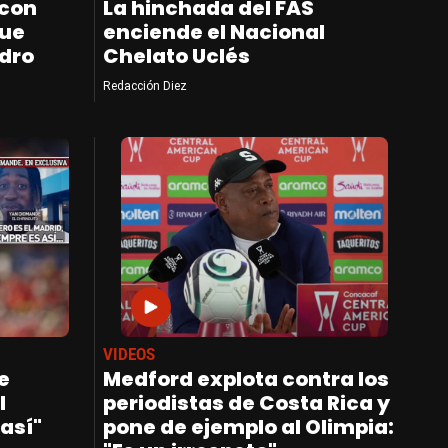
 con
La hinchada del FAS
que
enciende el Nacional
dro
Chelato Uclés
Redacción Diez
VIDEOS
e
Medford explota contra los
l
periodistas de Costa Rica y
así"
pone de ejemplo al Olimpia: