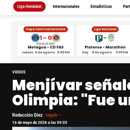
Liga Hondubet
Internacionales
Estadísticas
Par
Copa Centroamericana
Liga Nacional
1 - 0
-
FINALIZADO
Motagua - CD FAS
Platense - Marathón
Jueves
6 de agosto
9:00 PM
Hoy
8 de agosto
3:00 PM
VIDEOS
Menjívar señaló
Olimpia: "Fue u
Redacción Diez
seguir +
16 de mayo de 2026 a las 09:05