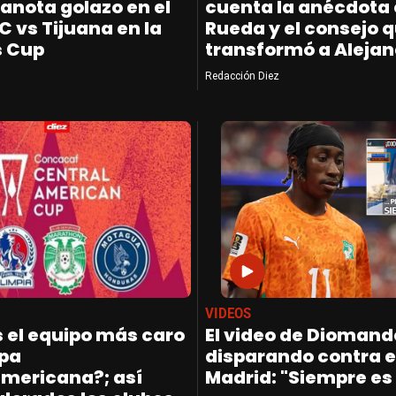
anota golazo en el
cuenta la anécdota
C vs Tijuana en la
Rueda y el consejo 
s Cup
transformó a Alejan
Redacción Diez
VIDEOS
s el equipo más caro
El video de Diomand
opa
disparando contra e
mericana?; así
Madrid: "Siempre es 