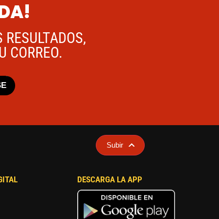
ADA!
S RESULTADOS,
TU CORREO.
SE
Subir
GITAL
DESCARGA LA APP