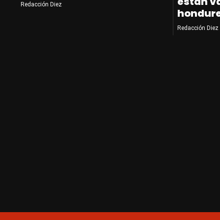
están v
Redacción Diez
hondur
Redacción Diez