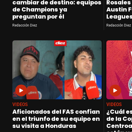
cambiar de destino: equipos
Rosales 
de Champions ya
Austin F
preguntan por él
League
Redacción Diez
Redacción Diez
VIDEOS
VIDEOS
Aficionados del FAS confían
¿Cuál e
en el triunfo de su equipo en
de la C
su visita a Honduras
Centroa