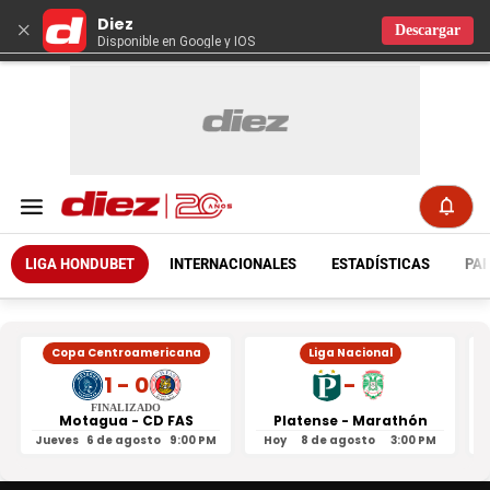
Diez
×
Descargar
Disponible en Google y IOS
LIGA HONDUBET
INTERNACIONALES
ESTADÍSTICAS
PAR
Copa Centroamericana
Liga Nacional
1 - 0
-
FINALIZADO
Motagua - CD FAS
Platense - Marathón
Jueves
6 de agosto
9:00 PM
Hoy
8 de agosto
3:00 PM