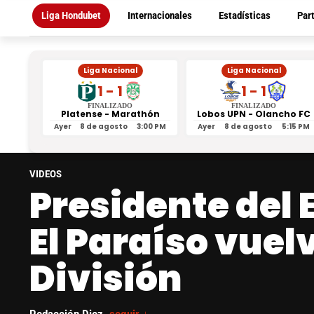
Liga Hondubet
Internacionales
Estadísticas
Par
Liga Nacional
Liga Nacional
1 - 1
1 - 1
FINALIZADO
FINALIZADO
Platense - Marathón
Lobos UPN - Olancho FC
Ayer
8 de agosto
3:00 PM
Ayer
8 de agosto
5:15 PM
VIDEOS
Presidente del E
El Paraíso vuel
División