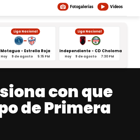
Fotogalerías
Videos
Liga Nacional
Liga Nacional
-
-
Motagua - Estrella Roja
Independiente - CD Choloma
Orl
Hoy
9 de agosto
5:15 PM
Hoy
9 de agosto
7:30 PM
Ayer
lusiona con que
ipo de Primera