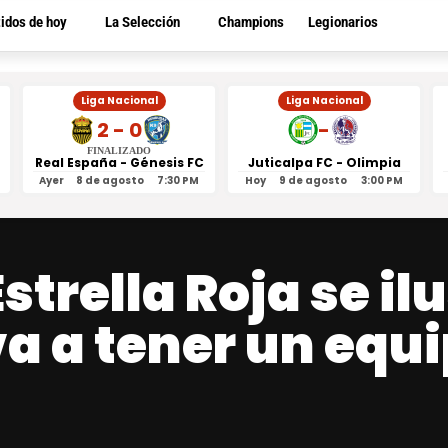
tidos de hoy
La Selección
Champions
Legionarios
Liga Nacional
Liga Nacional
2 - 0
-
FINALIZADO
Real España - Génesis FC
Juticalpa FC - Olimpia
Ayer
8 de agosto
7:30 PM
Hoy
9 de agosto
3:00 PM
strella Roja se i
va a tener un equ