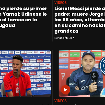
VIDEOS
na pierde su primer
Lionel Messi pierde 
in Yamal: Udinese le
padre: muere Jorge 
el torneo en la
los 68 años, el homb
jugada
en su camino hacia 
grandeza
Redacción Diez
VIDEOS