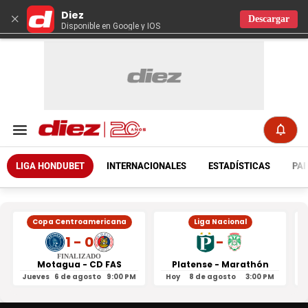
Diez
×
Descargar
Disponible en Google y IOS
LIGA HONDUBET
INTERNACIONALES
ESTADÍSTICAS
PAR
Copa Centroamericana
Liga Nacional
1 - 0
-
FINALIZADO
Motagua - CD FAS
Platense - Marathón
Jueves
6 de agosto
9:00 PM
Hoy
8 de agosto
3:00 PM