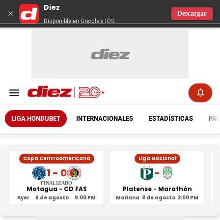
Diez
×
Descargar
Disponible en Google y IOS
LIGA HONDUBET
INTERNACIONALES
ESTADÍSTICAS
PAR
Copa Centroamericana
Liga Nacional
1 - 0
-
FINALIZADO
Motagua - CD FAS
Platense - Marathón
Ayer
6 de agosto
9:00 PM
Mañana
8 de agosto
3:00 PM