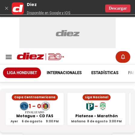
Diez
×
Descargar
Disponible en Google y IOS
LIGA HONDUBET
INTERNACIONALES
ESTADÍSTICAS
PAR
Copa Centroamericana
Liga Nacional
1 - 0
-
FINALIZADO
Motagua - CD FAS
Platense - Marathón
Ayer
6 de agosto
9:00 PM
Mañana
8 de agosto
3:00 PM