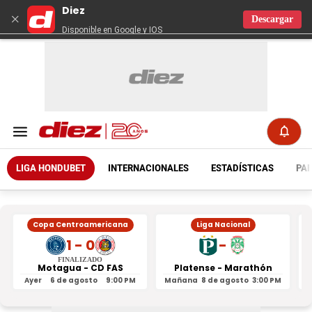
Diez
×
Descargar
Disponible en Google y IOS
LIGA HONDUBET
INTERNACIONALES
ESTADÍSTICAS
PAR
Copa Centroamericana
Liga Nacional
1 - 0
-
FINALIZADO
Motagua - CD FAS
Platense - Marathón
Ayer
6 de agosto
9:00 PM
Mañana
8 de agosto
3:00 PM