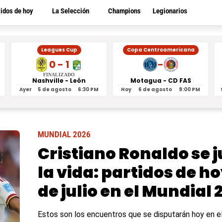
tidos de hoy
La Selección
Champions
Legionarios
Leagues Cup
Copa Centroamericana
0 - 1
-
FINALIZADO
Nashville - León
Motagua - CD FAS
Ayer
5 de agosto
6:30 PM
Hoy
6 de agosto
9:00 PM
MUNDIAL 2026
Cristiano Ronaldo se 
la vida: partidos de ho
de julio en el Mundial 
Estos son los encuentros que se disputarán hoy en e