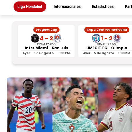
Liga Hondubet
Internacionales
Estadísticas
Par
Leagues Cup
Copa Centroamericana
4 - 2
1 - 2
FINALIZADO
FINALIZADO
Inter Miami - San Luis
UMECIT FC - Olimpia
Ayer
5 de agosto
5:30 PM
Ayer
5 de agosto
6:00 PM