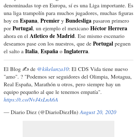
denominadas top en Europa, sí es una Liga importante. Es
una liga trampolín para muchos jugadores, muchas figuras
Espana
Premier
Bundesliga
hoy en
,
y
pasaron primero
Portugal
Héctor Herrera
por
, un ejemplo el mexicano
Atletico de Madrid
ahora en el
. Ese mismo escenario
Portugal
deseamos pase con los nuestros, que de
peguen
Italia
España
Inglaterra
el salto a
,
o
.
El Blog ✍️ de
@kikelanza10
: El CDS Vida tiene nuevo
"amo". ?️ "Podemos ser seguidores del Olimpia, Motagua,
Real España, Marathón u otros, pero siempre hay un
equipo pequeño al que le tenemos empatía".
https://t.co/NvJ4xLnA6A
— Diario Diez (@DiarioDiezHn)
August 20, 2020