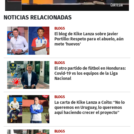
0
NOTICIAS
RELACIONADAS
seconds
of
6
BLOGS
minutes,
El blog de Kike Lanza sobre Javier
5
Portillo: Respeto para el abuelo, aún
seconds
mete 'huevos'
BLOGS
El otro partido de fútbol en Honduras:
Covid-19 vs los equipos de la Liga
Nacional
BLOGS
La carta de Kike Lanza a Coito: “No lo
queremos en Uruguay, lo queremos
aquí haciendo crecer el proyecto”
BLOGS