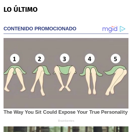
seconds
of
LO ÚLTIMO
24
seconds