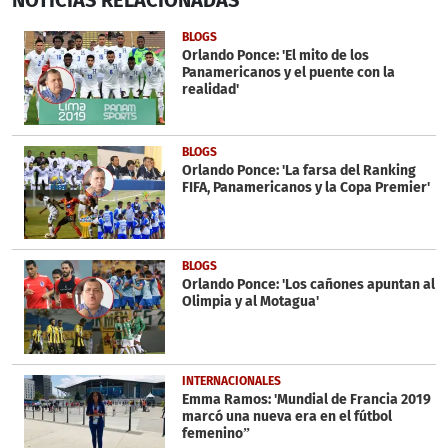
seconds
of
16
BLOGS
seconds
Orlando Ponce: 'El mito de los
Panamericanos y el puente con la
realidad'
BLOGS
Orlando Ponce: 'La farsa del Ranking
FIFA, Panamericanos y la Copa Premier'
BLOGS
Orlando Ponce: 'Los cañones apuntan al
Olimpia y al Motagua'
INTERNACIONALES
Emma Ramos: 'Mundial de Francia 2019
marcó una nueva era en el fútbol
femenino”