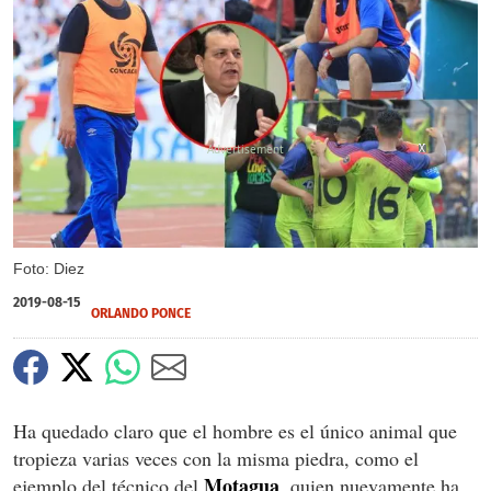
X
X
X
Foto: Diez
2019-08-15
ORLANDO PONCE
Ha quedado claro que el hombre es el único animal que
tropieza varias veces con la misma piedra, como el
Motagua
ejemplo del técnico del
, quien nuevamente ha