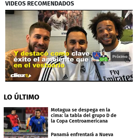
VIDEOS RECOMENDADOS
Próximo
0
seconds
of
LO ÚLTIMO
14
seconds
Motagua se despega en la
cima: la tabla del grupo D de
la Copa Centroamericana
Panamá enfrentará a Nueva