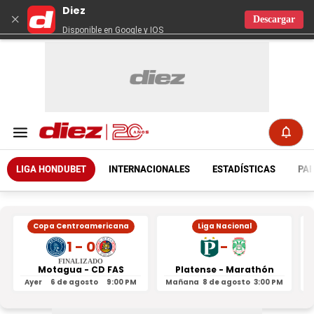
Diez
×
Descargar
Disponible en Google y IOS
LIGA HONDUBET
INTERNACIONALES
ESTADÍSTICAS
PAR
Copa Centroamericana
Liga Nacional
1 - 0
-
FINALIZADO
Motagua - CD FAS
Platense - Marathón
Ayer
6 de agosto
9:00 PM
Mañana
8 de agosto
3:00 PM