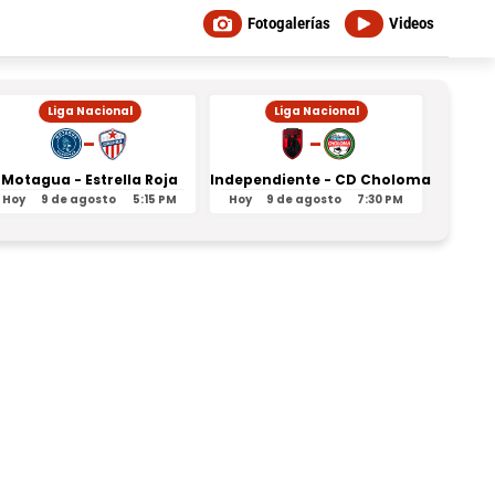
Fotogalerías
Videos
Liga Nacional
Liga Nacional
-
-
Motagua - Estrella Roja
Independiente - CD Choloma
Orl
Hoy
9 de agosto
5:15 PM
Hoy
9 de agosto
7:30 PM
Ayer