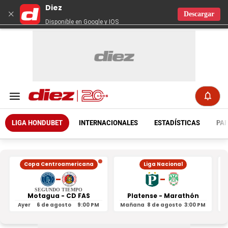
Diez
×
Descargar
Disponible en Google y IOS
LIGA HONDUBET
INTERNACIONALES
ESTADÍSTICAS
PAR
Copa Centroamericana
Liga Nacional
-
-
SEGUNDO TIEMPO
Motagua - CD FAS
Platense - Marathón
Ayer
6 de agosto
9:00 PM
Mañana
8 de agosto
3:00 PM