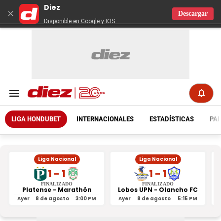
Diez
×
Descargar
Disponible en Google y IOS
LIGA HONDUBET
INTERNACIONALES
ESTADÍSTICAS
PAR
Liga Nacional
Liga Nacional
1 - 1
1 - 1
FINALIZADO
FINALIZADO
Platense - Marathón
Lobos UPN - Olancho FC
R
Ayer
8 de agosto
3:00 PM
Ayer
8 de agosto
5:15 PM