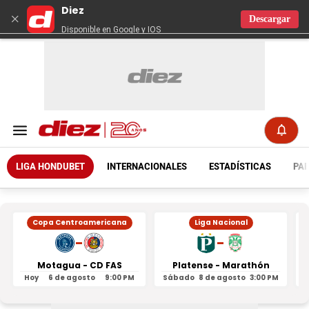
Diez
×
Descargar
Disponible en Google y IOS
LIGA HONDUBET
INTERNACIONALES
ESTADÍSTICAS
PAR
Copa Centroamericana
Liga Nacional
-
-
Motagua - CD FAS
Platense - Marathón
Hoy
6 de agosto
9:00 PM
Sábado
8 de agosto
3:00 PM