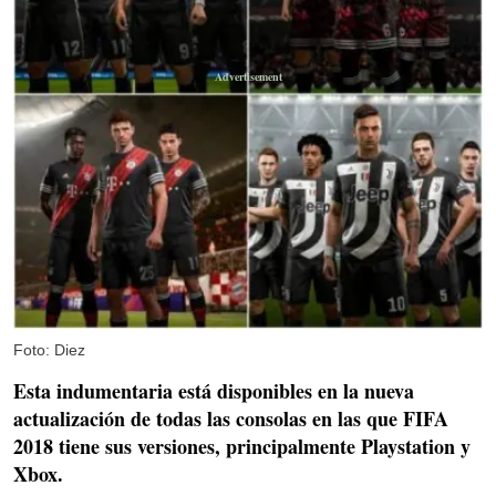
Foto: Diez
Esta
indumentaria
está disponibles en la nueva
actualización de todas las consolas en las que
FIFA
2018
tiene sus versiones, principalmente
Playstation
y
Xbox.