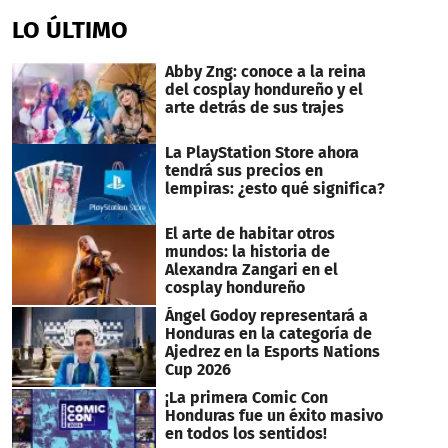
LO ÚLTIMO
Abby Zng: conoce a la reina
del cosplay hondureño y el
arte detrás de sus trajes
La PlayStation Store ahora
tendrá sus precios en
lempiras: ¿esto qué significa?
El arte de habitar otros
mundos: la historia de
Alexandra Zangari en el
cosplay hondureño
Ángel Godoy representará a
Honduras en la categoría de
Ajedrez en la Esports Nations
Cup 2026
¡La primera Comic Con
Honduras fue un éxito masivo
en todos los sentidos!