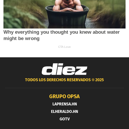
TODOS LOS DERECHOS RESERVADOS ®
2025
GRUPO OPSA
LAPRENSA.HN
ELHERALDO.HN
GOTV