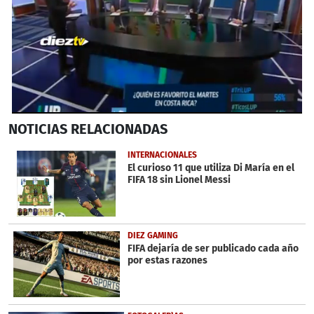
0
NOTICIAS
RELACIONADAS
seconds
of
1
INTERNACIONALES
minute,
El curioso 11 que utiliza Di María en el
32
FIFA 18 sin Lionel Messi
seconds
DIEZ GAMING
FIFA dejaría de ser publicado cada año
por estas razones