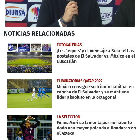
0
NOTICIAS
RELACIONADAS
seconds
of
1
FOTOGALERÍAS
minute,
¡Los 'jeques' y el mensaje a Bukele! Las
22
postales de El Salvador vs. México en el
seconds
Cuscatlán
ELIMINATORIAS QATAR 2022
México consigue su triunfo habitual en
cancha de El Salvador y se mantiene
líder absoluto en la octagonal
LA SELECCIÓN
Funes Mori se lamenta por no haberle
dado una mayor goleada a Honduras en
el Azteca