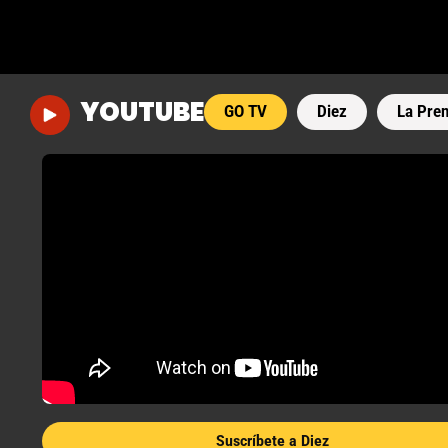
YOUTUBE
GO TV
Diez
La Pre
Suscríbete a Diez