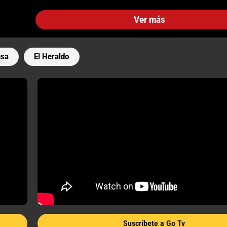
Ver más
nsa
El Heraldo
Suscríbete a Go Tv