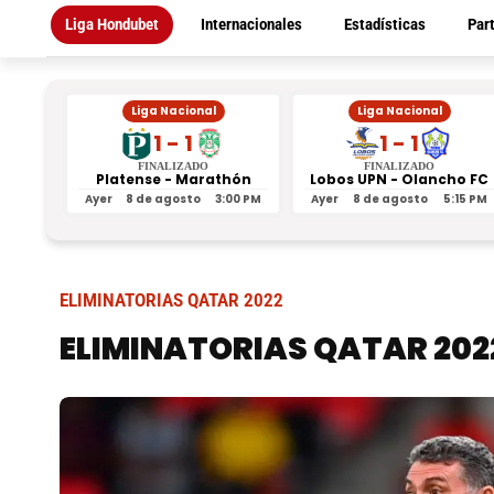
Liga Hondubet
Internacionales
Estadísticas
Par
Liga Nacional
Liga Nacional
1 - 1
1 - 1
FINALIZADO
FINALIZADO
Platense - Marathón
Lobos UPN - Olancho FC
Ayer
8 de agosto
3:00 PM
Ayer
8 de agosto
5:15 PM
ELIMINATORIAS QATAR 2022
ELIMINATORIAS QATAR 202