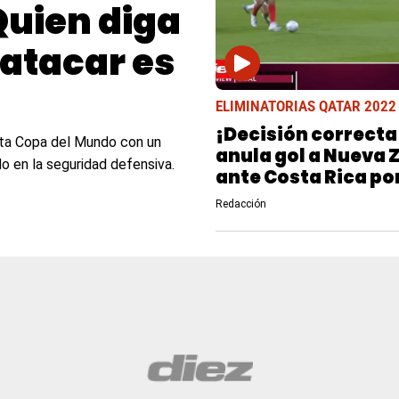
Quien diga
 atacar es
ELIMINATORIAS QATAR 2022
¡Decisión correcta!
exta Copa del Mundo con un
anula gol a Nueva 
o en la seguridad defensiva.
ante Costa Rica por
sobre Duarte (VIDE
Redacción