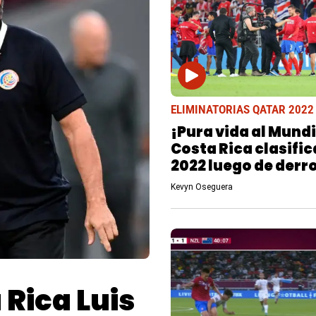
ELIMINATORIAS QATAR 2022
¡Pura vida al Mundi
Costa Rica clasific
2022 luego de derro
Nueva Zelanda en e
Kevyn Oseguera
repechaje
 Rica Luis