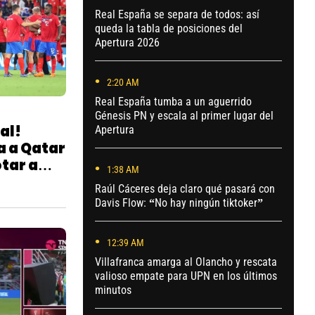
Real España se separa de todos: así
queda la tabla de posiciones del
Apertura 2026
2:20 AM
Real España tumba a un aguerrido
Génesis PN y escala al primer lugar del
al!
Apertura
a a Qatar
tar a
1:38 AM
l
Raúl Cáceres deja claro qué pasará con
Davis Flow: “No hay ningún tiktoker”
12:39 AM
Villafranca amarga al Olancho y rescata
valioso empate para UPN en los últimos
minutos