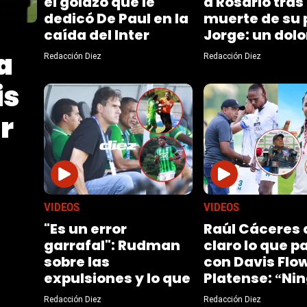
el golazo que le
a Rosario tras 
dedicó De Paul en la
muerte de su 
caída del Inter
Jorge: un dol
Miami
reencuentro c
a
Redacción Diez
Redacción Diez
raíces
is
r
VIDEOS
VIDEOS
"Es un error
Raúl Cáceres 
garrafal": Rudman
claro lo que p
sobre las
con Davis Flo
expulsiones y lo que
Platense: “Ni
pasó con Elis
tiktoker”
Redacción Diez
Redacción Diez