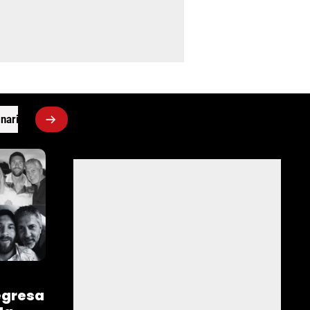
narios
egresa