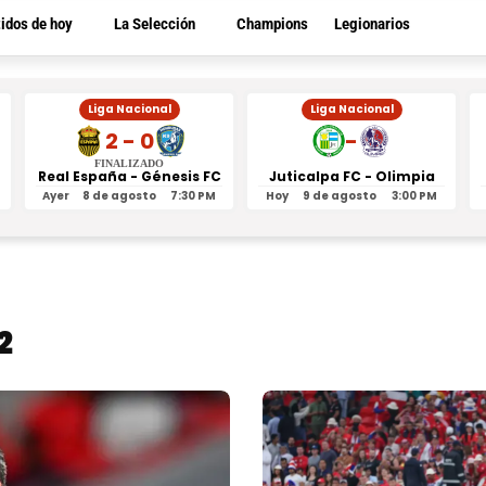
tidos de hoy
La Selección
Champions
Legionarios
Liga Nacional
Liga Nacional
2 - 0
-
FINALIZADO
Real España - Génesis FC
Juticalpa FC - Olimpia
Ayer
8 de agosto
7:30 PM
Hoy
9 de agosto
3:00 PM
2