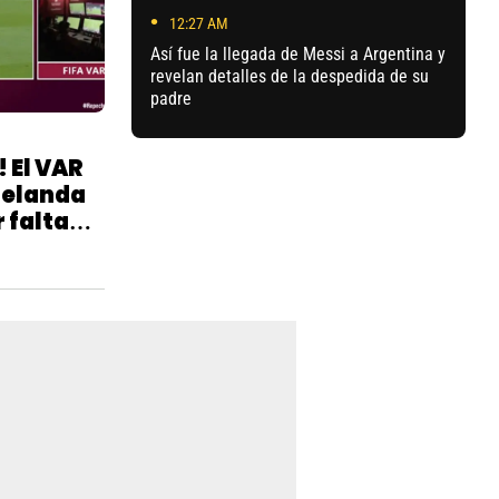
12:27 AM
Así fue la llegada de Messi a Argentina y
revelan detalles de la despedida de su
padre
 El VAR
Zelanda
 falta
O)