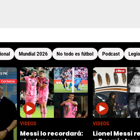
ional
Mundial 2026
No todo es fútbol
Podcast
Legio
VIDEOS
VIDEOS
Messi lo recordará:
Lionel Messi r