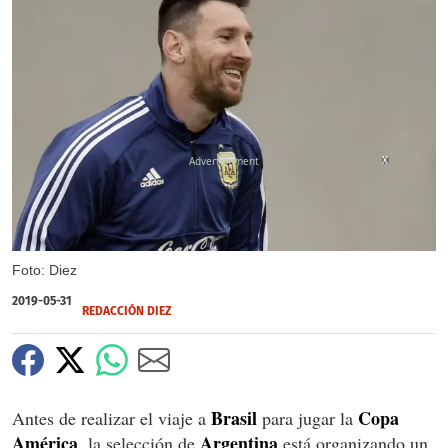
X
X
Foto: Diez
2019-05-31
REDACCIÓN DIEZ
Brasil
Copa
Antes de realizar el viaje a
para jugar la
América
Argentina
, la selección de
está organizando un