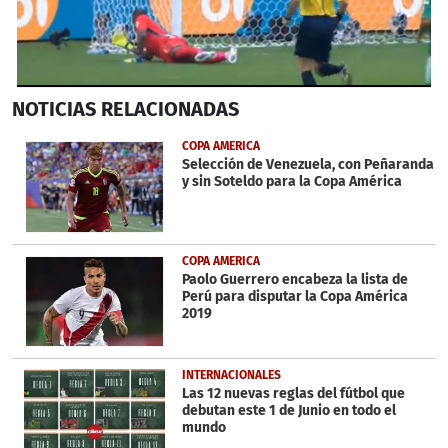
0
NOTICIAS
RELACIONADAS
seconds
of
33
COPA AMERICA
seconds
Selección de Venezuela, con Peñaranda
y sin Soteldo para la Copa América
COPA AMERICA
Paolo Guerrero encabeza la lista de
Perú para disputar la Copa América
2019
INTERNACIONALES
Las 12 nuevas reglas del fútbol que
debutan este 1 de Junio en todo el
mundo