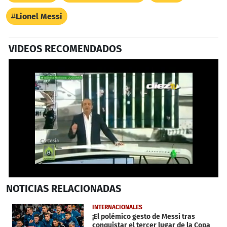
Lionel Messi
VIDEOS RECOMENDADOS
0
NOTICIAS
RELACIONADAS
seconds
of
1
INTERNACIONALES
minute,
¡El polémico gesto de Messi tras
44
conquistar el tercer lugar de la Copa