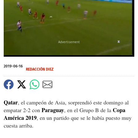
X
0
of
2019-06-16
1
REDACCIÓN DIEZ
minute,
54
seconds
Qatar
, el campeón de Asia, sorprendió este domingo al
Paraguay
Copa
empatar 2-2 con
, en el Grupo B de la
América 2019
, en un partido que se le había puesto muy
cuesta arriba.