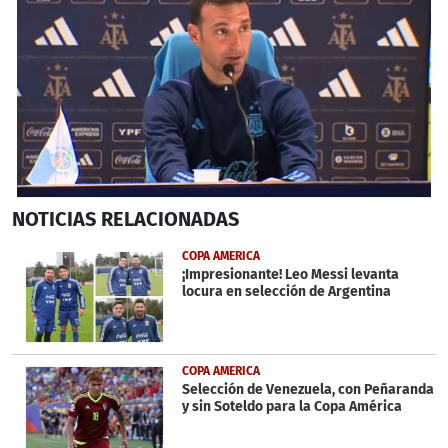
0
NOTICIAS
RELACIONADAS
seconds
of
5
COPA AMERICA
minutes,
¡Impresionante! Leo Messi levanta
10
locura en selección de Argentina
seconds
COPA AMERICA
Selección de Venezuela, con Peñaranda
y sin Soteldo para la Copa América