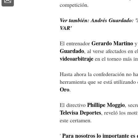
competición.
Ver también: Andrés Guardado: 'N
VAR'
Gerardo Martino
El entrenador
y 
Guardado
, al verse afectados en e
videoarbitraje
en el torneo más im
Hasta ahora la confederación no ha
herramienta que se está utilizand
Oro
.
Phillipe Moggio
El directivo
, secr
Televisa Deportes
, reveló los mot
este certamen.
Para nosotros lo importante es 
'