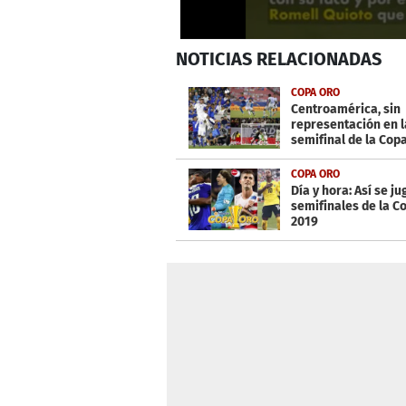
0
NOTICIAS
RELACIONADAS
seconds
of
1
COPA ORO
minute,
Centroamérica, sin
24
representación en l
seconds
Volume
semifinal de la Cop
0%
desde el 2007
COPA ORO
Día y hora: Así se j
semifinales de la C
2019