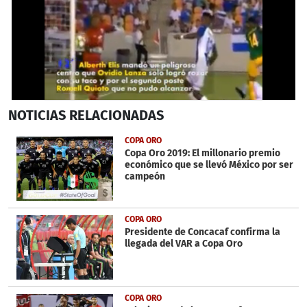
0
NOTICIAS
RELACIONADAS
seconds
of
1
COPA ORO
minute,
Copa Oro 2019: El millonario premio
24
económico que se llevó México por ser
seconds
campeón
COPA ORO
Presidente de Concacaf confirma la
llegada del VAR a Copa Oro
COPA ORO