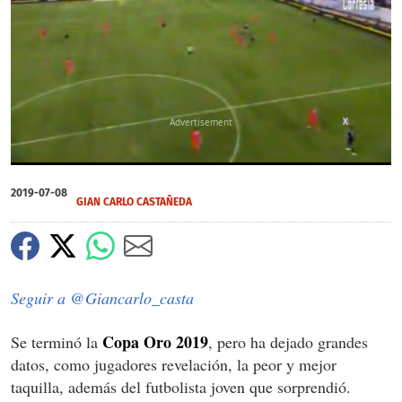
X
0
of
2019-07-08
58
GIAN CARLO CASTAÑEDA
seconds
Seguir a @Giancarlo_casta
Copa Oro 2019
Se terminó la
, pero ha dejado grandes
datos, como jugadores revelación, la peor y mejor
taquilla, además del futbolista joven que sorprendió.