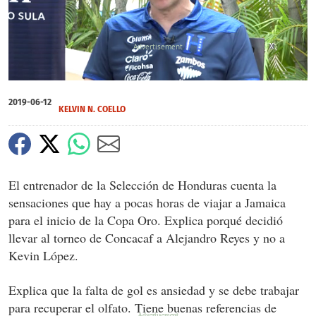
X
X
X
0
seconds
2019-06-12
of
KELVIN N. COELLO
0
seconds
El entrenador de la Selección de Honduras cuenta la
sensaciones que hay a pocas horas de viajar a Jamaica
para el inicio de la Copa Oro. Explica porqué decidió
llevar al torneo de Concacaf a Alejandro Reyes y no a
Kevin López.
Explica que la falta de gol es ansiedad y se debe trabajar
para recuperar el olfato. Tiene buenas referencias de