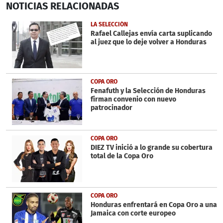
NOTICIAS
RELACIONADAS
seconds
of
3
LA SELECCIÓN
minutes,
Rafael Callejas envía carta suplicando
42
al juez que lo deje volver a Honduras
seconds
COPA ORO
Fenafuth y la Selección de Honduras
firman convenio con nuevo
patrocinador
COPA ORO
DIEZ TV inició a lo grande su cobertura
total de la Copa Oro
COPA ORO
Honduras enfrentará en Copa Oro a una
Jamaica con corte europeo