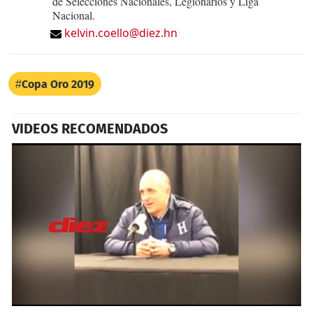
de Selecciones Nacionales, Legionarios y Liga
Nacional.
kelvin.coello@diez.hn
Copa Oro 2019
VIDEOS RECOMENDADOS
0