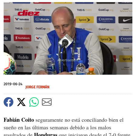
X
0
of
2019-06-24
1
JORGE FERMÁN
minute,
32
seconds
Fabián Coito
seguramente no está conciliando bien el
sueño en las últimas semanas debido a los malos
Honduras
resultados de
que iniciaron desde el 7-0 frente