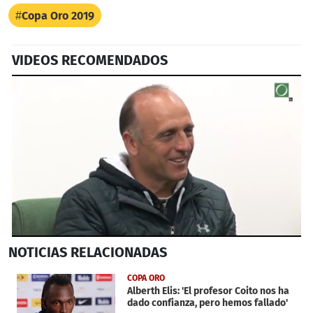
Copa Oro 2019
VIDEOS RECOMENDADOS
0
NOTICIAS
RELACIONADAS
seconds
of
52
COPA ORO
seconds
Alberth Elis: 'El profesor Coito nos ha
dado confianza, pero hemos fallado'