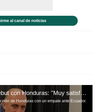
irme al canal de noticias
Fabián Coito en su debut con Honduras: "Muy satisfecho con el rendimiento de mi equipo"
ección de Honduras con un empate ante Ecuador.