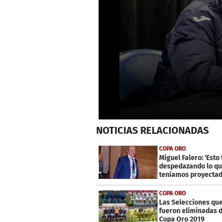
0
NOTICIAS
RELACIONADAS
seconds
of
3
COPA ORO
minutes,
Miguel Falero: 'Esto
42
despedazando lo q
seconds
Volume
teníamos proyectad
0%
COPA ORO
Las Selecciones que
fueron eliminadas d
Copa Oro 2019