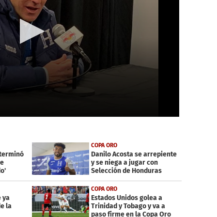
COPA ORO
 terminó
Danilo Acosta se arrepiente
ue
y se niega a jugar con
o'
Selección de Honduras
COPA ORO
 ya
Estados Unidos golea a
e la
Trinidad y Tobago y va a
paso firme en la Copa Oro