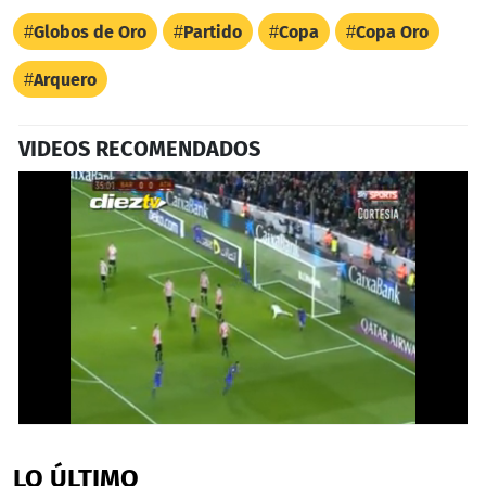
Globos de Oro
Partido
Copa
Copa Oro
Arquero
VIDEOS RECOMENDADOS
0
seconds
of
LO ÚLTIMO
1