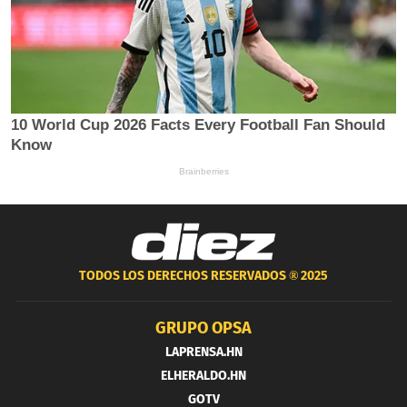
TODOS LOS DERECHOS RESERVADOS ®
2025
GRUPO OPSA
LAPRENSA.HN
ELHERALDO.HN
GOTV