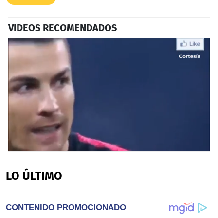
VIDEOS RECOMENDADOS
0
seconds
of
LO ÚLTIMO
1
minute,
37
seconds