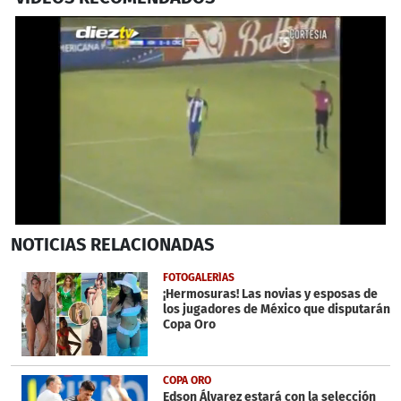
0
NOTICIAS
RELACIONADAS
seconds
of
37
FOTOGALERÍAS
seconds
¡Hermosuras! Las novias y esposas de
los jugadores de México que disputarán
Copa Oro
COPA ORO
Edson Álvarez estará con la selección