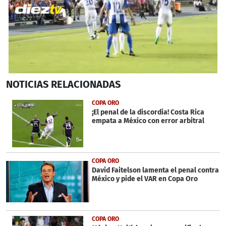
0
NOTICIAS
RELACIONADAS
of
1
minute,
COPA ORO
0
¡El penal de la discordia! Costa Rica
empata a México con error arbitral
COPA ORO
David Faitelson lamenta el penal contra
México y pide el VAR en Copa Oro
COPA ORO