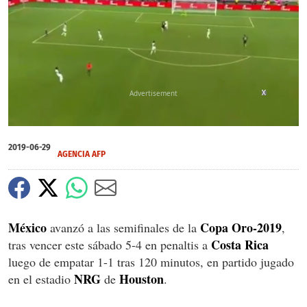
X
X
0
seconds
2019-06-29
of
AGENCIA AFP
0
seconds
México
Copa Oro-2019
avanzó a las semifinales de la
,
Costa Rica
tras vencer este sábado 5-4 en penaltis a
luego de empatar 1-1 tras 120 minutos, en partido jugado
NRG
Houston
en el estadio
de
.