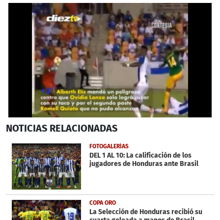
0
NOTICIAS
RELACIONADAS
seconds
of
1
FOTOGALERÍAS
minute,
DEL 1 AL 10: La calificación de los
24
jugadores de Honduras ante Brasil
seconds
COPA ORO
La Selección de Honduras recibió su