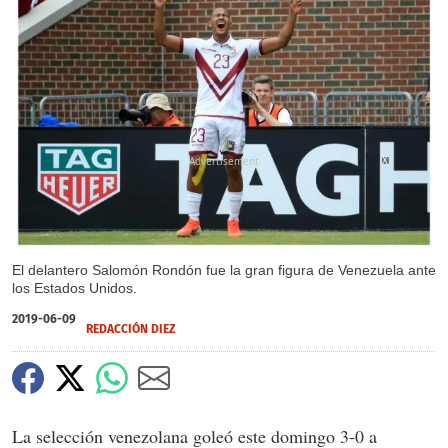
X
X
El delantero Salomón Rondón fue la gran figura de Venezuela ante
los Estados Unidos.
2019-06-09
REDACCIÓN DIEZ
La selección venezolana goleó este domingo 3-0 a