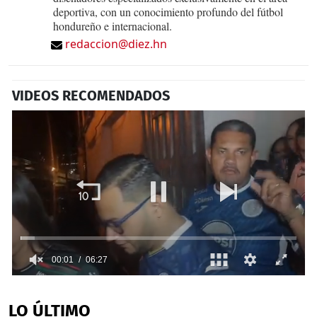
deportiva, con un conocimiento profundo del fútbol
hondureño e internacional.
redaccion@diez.hn
VIDEOS RECOMENDADOS
00:02
06:27
0
seconds
of
LO ÚLTIMO
6