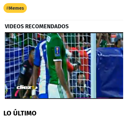
Memes
VIDEOS RECOMENDADOS
0
seconds
of
LO ÚLTIMO
34
seconds