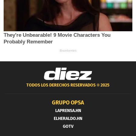
TODOS LOS DERECHOS RESERVADOS ®
2025
GRUPO OPSA
LAPRENSA.HN
ELHERALDO.HN
GOTV