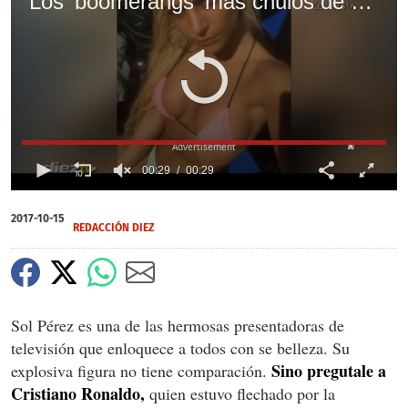
Los 'boomerangs' más chulos de Sol Pérez, la chica del clima que enloqueció a CR7
X
00:29
00:29
0
of
2017-10-15
29
REDACCIÓN DIEZ
seconds
Sol Pérez es una de las hermosas presentadoras de
televisión que enloquece a todos con se belleza. Su
Sino pregutale a
explosiva figura no tiene comparación.
Cristiano Ronaldo,
quien estuvo flechado por la