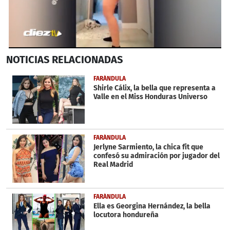
0
NOTICIAS
RELACIONADAS
seconds
of
58
FARÁNDULA
seconds
Shirle Cálix, la bella que representa a
Valle en el Miss Honduras Universo
FARÁNDULA
Jerlyne Sarmiento, la chica fit que
confesó su admiración por jugador del
Real Madrid
FARÁNDULA
Ella es Georgina Hernández, la bella
locutora hondureña