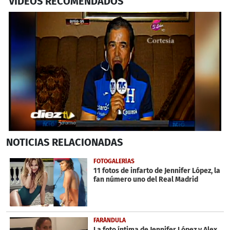
VIDEOS RECOMENDADOS
0
NOTICIAS
RELACIONADAS
seconds
of
32
FOTOGALERÍAS
seconds
11 fotos de infarto de Jennifer López, la
fan número uno del Real Madrid
FARÁNDULA
La foto íntima de Jennifer López y Alex