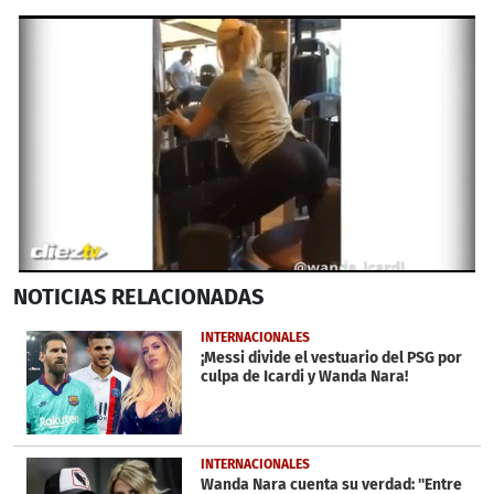
0
NOTICIAS
RELACIONADAS
seconds
of
25
INTERNACIONALES
seconds
¡Messi divide el vestuario del PSG por
culpa de Icardi y Wanda Nara!
INTERNACIONALES
Wanda Nara cuenta su verdad: ''Entre