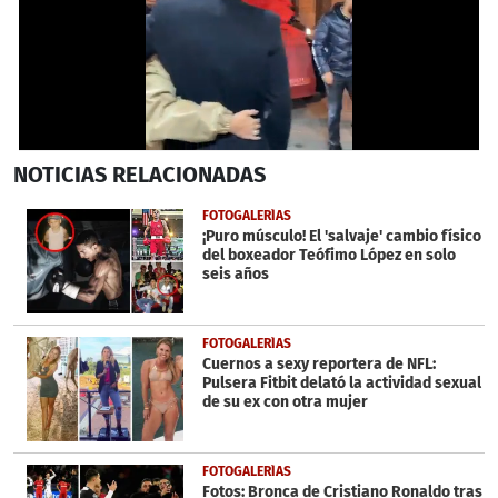
0
NOTICIAS
RELACIONADAS
seconds
of
42
FOTOGALERÍAS
seconds
¡Puro músculo! El 'salvaje' cambio físico
del boxeador Teófimo López en solo
seis años
FOTOGALERÍAS
Cuernos a sexy reportera de NFL:
Pulsera Fitbit delató la actividad sexual
de su ex con otra mujer
FOTOGALERÍAS
Fotos: Bronca de Cristiano Ronaldo tras