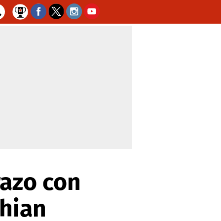
razo con
shian