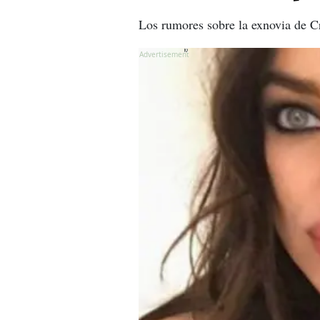
Los rumores sobre la exnovia de C
X
X