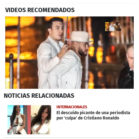
VIDEOS RECOMENDADOS
0
NOTICIAS
RELACIONADAS
seconds
of
52
INTERNACIONALES
seconds
El descuido picante de una periodista
por 'culpa' de Cristiano Ronaldo