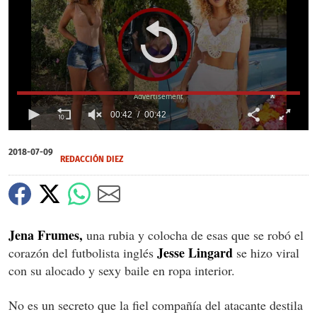
X
00:42
00:42
0
seconds
2018-07-09
of
REDACCIÓN DIEZ
0
seconds
Jena Frumes,
una rubia y colocha de esas que se robó el
Jesse Lingard
corazón del futbolista inglés
se hizo viral
con su alocado y sexy baile en ropa interior.
No es un secreto que la fiel compañía del atacante destila