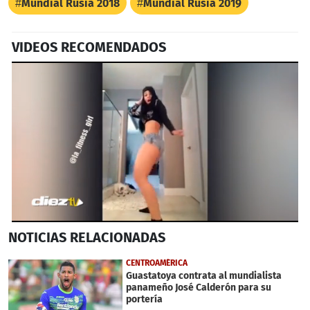
Mundial Rusia 2018
Mundial Rusia 2019
VIDEOS RECOMENDADOS
0
NOTICIAS
RELACIONADAS
seconds
of
58
CENTROAMÉRICA
seconds
Guastatoya contrata al mundialista
panameño José Calderón para su
portería